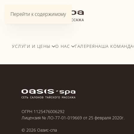
Перейти к содержимому
УСЛУГИ И ЦЕНЫ
О НАС
ГАЛЕРЕЯ
НАША КОМАНДА
ОГРН 1125476006292
Лицензия № ЛО-77-01-019669 от 25 февраля 2020г.
©
2026
Оазис-спа