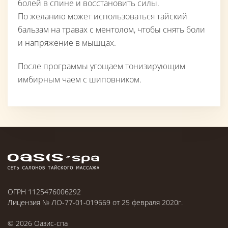
болей в спине и восстановить силы.
По желанию может использоваться тайский
бальзам на травах с ментолом, чтобы снять боли
и напряжение в мышцах.
После программы угощаем тонизирующим
имбирным чаем с шиповником.
ОГРН 1125476006292
Лицензия № ЛО-77-01-019669 от 25 февраля 2020г.
©
2026
Оазис-спа